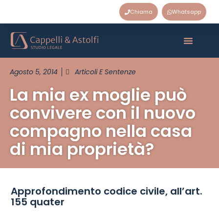
Chiama
Whatsapp
Agosto 5, 2014
Articoli E Sentenze
La mia ex moglie può
convivere con il nuovo
compagno nella casa
di mia proprietà?
Approfondimento codice civile, all’art.
155 quater