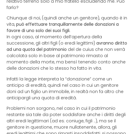
relativo terreno solo a mio fratello escludendo me. Può
farlo?
Chiunque di noi, (quindi anche un genitore), quando è in
vita,
può effettuare tranquillamente delle donazioni a
favore di uno solo dei suoi figli.
In ogni caso, al momento dell’apertura della
successione, gli altri figli (o eredi legittimi)
avranno diritto
ad una quota del patrimonio
del de cuius che non verrà
calcolata solo in base al patrimonio rimasto al
momento della morte, ma bensì tenendo conto anche
delle donazioni che lo stesso ha fatto in vita.
Infatti la legge interpreta la “donazione” come un
anticipo di eredità, quindi nel caso in cui un genitore
doni ad un figlio un immobile, in realtà non fa altro che
anticipargli una quota di eredità.
Problemi non sorgono, nel caso in cui il patrimonio
restante sia tale da poter soddisfare anche i diritti degli
altri eredi legittimari (ad es: coniuge, figli ..), ma se il
genitore in questione, muore nullatenente, allora, gli
eredi legittimi che sono rimasti insoddisfatti, si possono