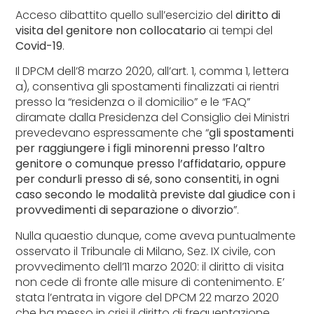
Acceso dibattito quello sull’esercizio del
diritto di
visita del genitore non collocatario
ai tempi del
Covid-19
.
Il DPCM dell’8 marzo 2020, all’art. 1, comma 1, lettera
a), consentiva gli spostamenti finalizzati ai rientri
presso la “residenza o il domicilio” e le “FAQ”
diramate dalla Presidenza del Consiglio dei Ministri
prevedevano espressamente che “
gli spostamenti
per raggiungere i figli minorenni presso l’altro
genitore o comunque presso l’affidatario, oppure
per condurli presso di sé, sono consentiti, in ogni
caso secondo le modalità previste dal giudice con i
provvedimenti di separazione o divorzio
”.
Nulla quaestio dunque, come aveva puntualmente
osservato il Tribunale di Milano, Sez. IX civile, con
provvedimento dell’11 marzo 2020: il diritto di visita
non cede di fronte alle misure di contenimento. E’
stata l’entrata in vigore del DPCM 22 marzo 2020
che ha messo in crisi il diritto di frequentazione