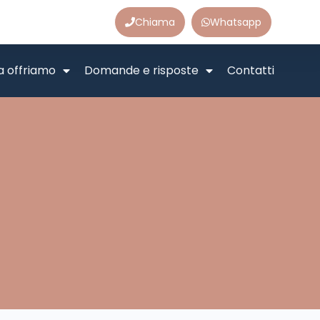
Chiama
Whatsapp
a offriamo
Domande e risposte
Contatti