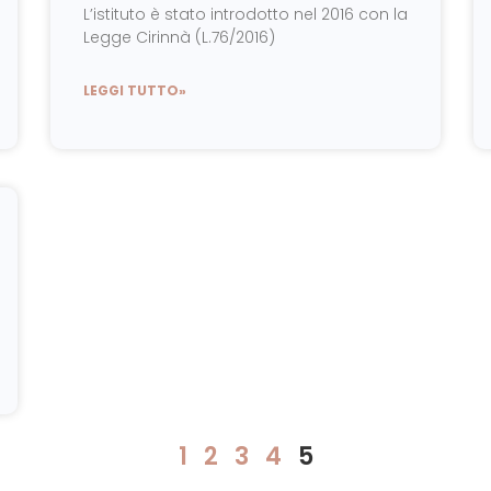
L’istituto è stato introdotto nel 2016 con la
Legge Cirinnà (L.76/2016)
LEGGI TUTTO»
1
2
3
4
5