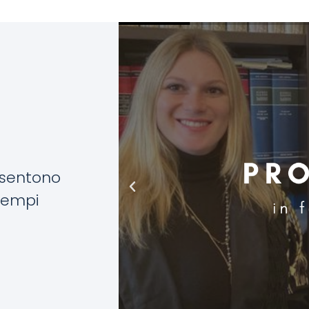
nsentono
 tempi