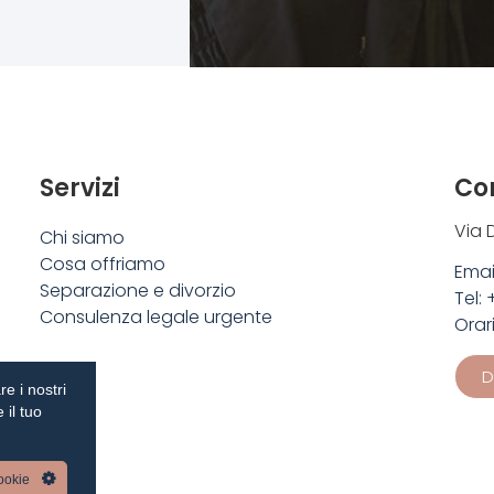
Servizi
Con
Via D
Chi siamo
Cosa offriamo
Emai
Separazione e divorzio
Tel:
Consulenza legale urgente
Orar
D
re i nostri
 il tuo
ookie